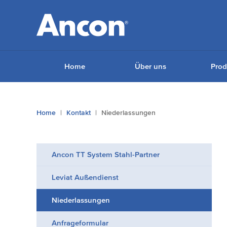
Home
Über uns
Prod
You
Home
Kontakt
Niederlassungen
are
here:
Ancon TT System Stahl-Partner
Leviat Außendienst
Niederlassungen
Anfrageformular