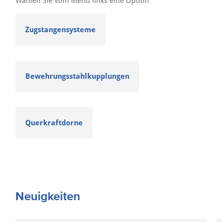
Wählen Sie vom Menü links eine Option
Zugstangensysteme
Bewehrungsstahlkupplungen
Querkraftdorne
Neuigkeiten