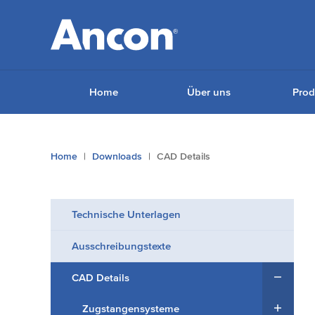
Home
Über uns
Prod
You
Home
Downloads
CAD Details
are
here:
Technische Unterlagen
Ausschreibungstexte
CAD Details
Zugstangensysteme