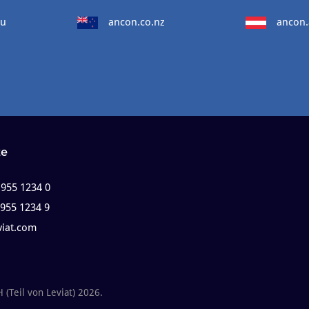
au
ancon.co.nz
ancon.
te
 955 1234 0
 955 1234 9
viat.com
Teil von Leviat) 2026.